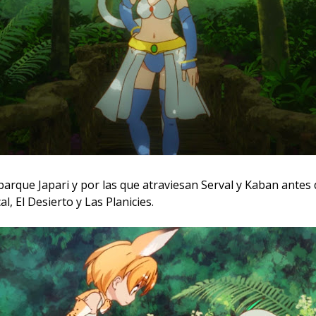
arque Japari y por las que atraviesan Serval y Kaban antes de
, El Desierto y Las Planicies.