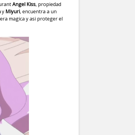
aurant
Angel Kiss
, propiedad
a
y
Miyuri
, encuentra a un
ra magica y asi proteger el