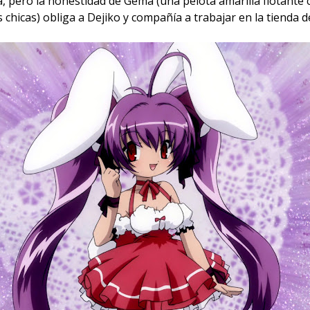
a, pero la honestidad de Gema (una pelota amarilla flotante
chicas) obliga a Dejiko y compañía a trabajar en la tienda de