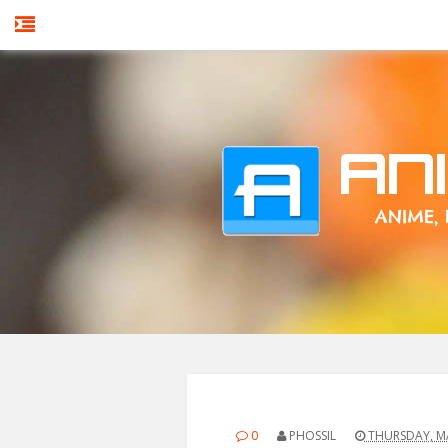
0
PHOSSIL
THURSDAY, MA